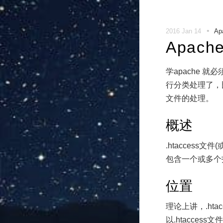
•
2016 Jan 14
Ap
Apac
学apache 
行分类处理了，比
文件的处理。
概述
.htaccess
包含一个或多个
位置
理论上讲，.h
以.htacce