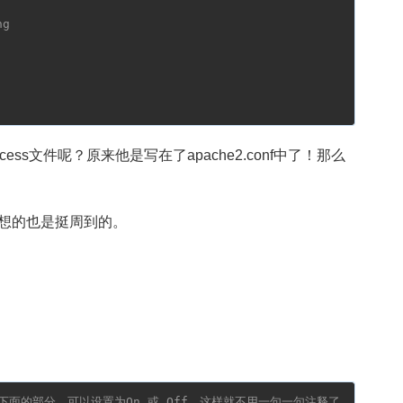
ng
s文件呢？原来他是写在了apache2.conf中了！那么
想的也是挺周到的。
。
下面的部分，可以设置为On 或 Off　这样就不用一句一句注释了。