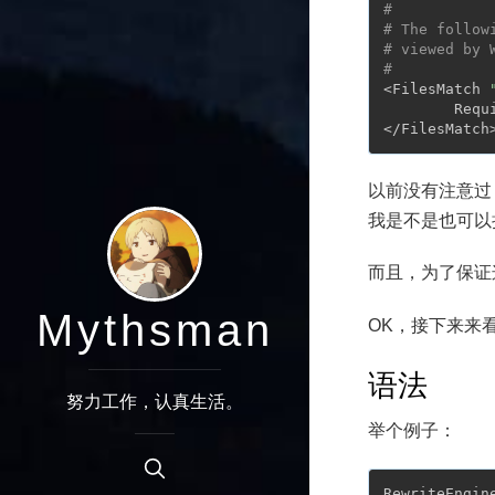
#
# The follow
# viewed by 
#
<FilesMatch 
        Requi
以前没有注意过，
我是不是也可以
而且，为了保证
Mythsman
OK，接下来来看
语法
努力工作，认真生活。
举个例子：
RewriteEngin