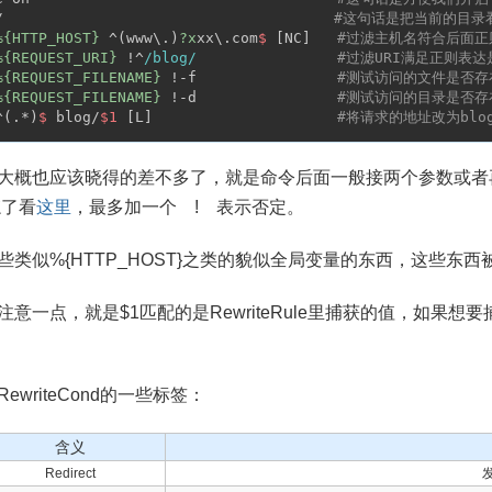
 /　　　　　　　　　                       
#这句话是把当前的目录
%{HTTP_HOST}
 ^(www\.)
?x
xx\.com
$ 
[NC]   
#过滤主机名符合后面正
%{REQUEST_URI}
 !^
/blog/
#过滤URI满足正则表
%{REQUEST_FILENAME}
 !-f                
#测试访问的文件是否存
%{REQUEST_FILENAME}
 !-d                
#测试访问的目录是否存
^(.*)
$ 
blog/
$1
 [L]                     
#将请求的地址改为blo
大概也应该晓得的差不多了，就是命令后面一般接两个参数或者
忘了看
这里
，最多加一个 ! 表示否定。
类似%{HTTP_HOST}之类的貌似全局变量的东西，这些东西
意一点，就是$1匹配的是RewriteRule里捕获的值，如果想要捕
writeCond的一些标签：
含义
Redirect