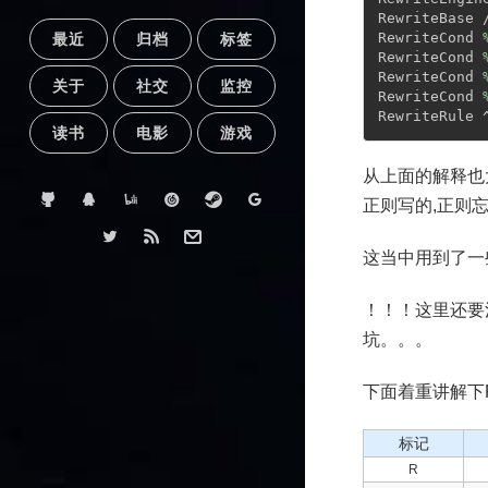
RewriteBase
RewriteCond 
最近
归档
标签
RewriteCond 
RewriteCond 
关于
社交
监控
RewriteCond 
RewriteRule 
读书
电影
游戏
从上面的解释也
正则写的,正则
这当中用到了一些
！！！这里还要注
坑。。。
下面着重讲解下Re
标记
R