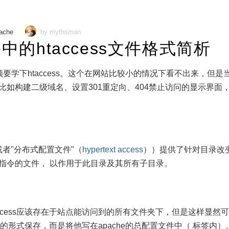
ache
by mythsman
he中的htaccess文件格式简析
就必须要学下htaccess。这个在网站比较小的情况下看不出来
如构建二级域名、设置301重定向、404禁止访问的显示界面，设
文件(或者"分布式配置文件"（
hypertext access
））提供了针对目录改
指令的文件， 以作用于此目录及其所有子目录。
taccess应该存在于站点能访问到的所有文件夹下，但是这样显
ss文件的形式保存，而是将他写在apache的总配置文件中（ 标