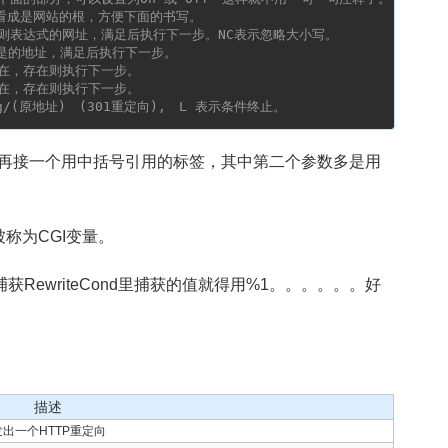
看成是网站的根，方便下面的书写。
则表达式的网址，满足后执行下一步。NC表示忽略大小写。
达是的地址，满足后执行下一步。
在，存在则执行下一步。
在，存在则执行下一步。
g/(原地址)　(301重定向),　L 表示条件终止。
再接一个用中括号引用的标签，其中第二个参数多是用
被称为CGI变量。
获RewriteCond里捕获的值就得用%1。。。。。。好
描述
发出一个HTTP重定向