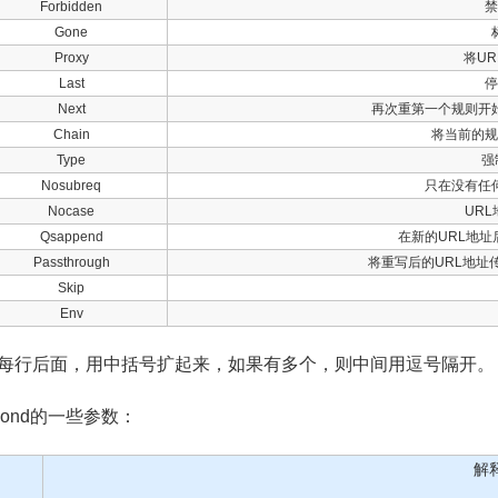
Forbidden
禁
Gone
Proxy
将UR
Last
Next
再次重第一个规则开
Chain
将当前的
Type
强
Nosubreq
只在没有任
Nocase
UR
Qsappend
在新的URL地
Passthrough
将重写后的URL地址
Skip
Env
每行后面，用中括号扩起来，如果有多个，则中间用逗号隔开。
eCond的一些参数：
解