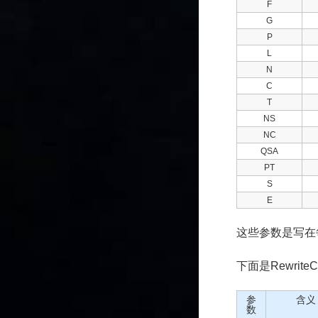
F
G
P
L
N
C
T
NS
NC
QSA
PT
S
E
这些参数是写在
下面是Rewrit
参
含义
数