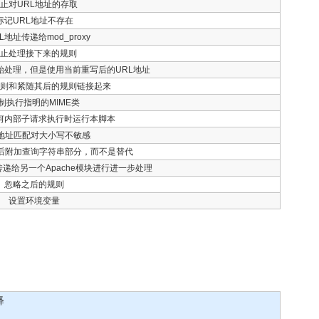
止对URL地址的存取
标记URL地址不存在
L地址传递给mod_proxy
停止处理接下来的规则
始处理，但是使用当前重写后的URL地址
规则和紧随其后的规则链接起来
制执行指明的MIME类
何内部子请求执行时运行本脚本
L地址匹配对大小写不敏感
址后附加查询字符串部分，而不是替代
传递给另一个Apache模块进行进一步处理
忽略之后的规则
设置环境变量
释