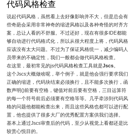
代码风格检查
说起代码风格，虽然看上去好像影响并不大，但是总会有
些奇葩会采用非常神奇的缩进风格以及各种奇怪的对齐方
案，总让人看的不舒服。不过还好，现在有很多IDE都能
够自动进行代码格式化，所以从很大程度上将，代码风格
应该没有太大问题。不过为了保证风格统一，减少编码人
员带来的不确定性，我们一般都会做代码风格检查。
在这里，最初常见的js代码风格检查工具就是
Jscs
。
这个Jscs大概做啥呢，举个例子，就是他会强行要求我们
正确的缩进，代码块结束必须换行，且不能多次换行，函
数声明()前要有空格，键值对前后要有空格，三目运算符
的每一个符号前后必须要有空格等等。几乎牵涉到代码风
格的问题他都能检查出来，而且这些风格也都可以进行配
置，他也提供了很多大厂的优秀配置方案供我们选择。
基本上通过Jscs审查后的代码，至少从视觉上看都还是比
较赏心悦目的。