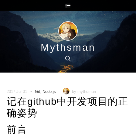
Mythsman
•
2017 Jul 01
Git
,
Node.js
by mythsman
记在github中开发项目的正
确姿势
前言