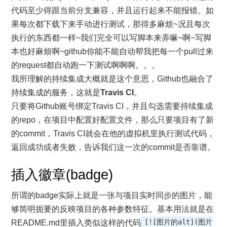
代码至少得跟当前分支兼容，并且运行起来不能报错。如
果每次都下载下来手动进行测试，那得多麻烦~况且每次
执行的东西都一样~我们完全可以写脚本来弄嘛~啊~写脚
本也好麻烦啊~github你能不能自动帮我把每一个pull过来
的request都自动跑一下测试啊啊啊。。。
我所理解的持续集成大概就是这个意思，Github也融合了
持续集成的服务，这就是
Travis CI
。
只要将Github账号绑定Travis CI，并且勾选需要持续集成
的repo，在项目中配置好配置文件，那么只要项目有了新
的commit，Travis CI就会在他的虚拟机里执行测试代码，
返回成功或者失败，告诉我们这一次的commit是否靠谱。
插入徽章(badge)
所谓的badge实际上就是一张与项目实时同步的图片，能
够简明扼要的反映项目的各种参数特征。基本用法就是在
README.md里插入类似这样的代码
[![图片的alt](图片