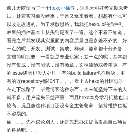
前几天随便写了一个
hexo小插件
，这几天刚好考完期末考
试，趁着实习前没啥事，于是又拿来看看，想想有什么可
以改进改进的。为了发散思路，我就把hexo.io的插件列
表里的插件基本上从头到尾看了一遍。这个不看不知道，
看完之后我发现其实里面的内容质量也是参差不齐的，好
一点的呢，开发、测试、集成、样例、徽章都十分齐备，
文档简明扼要，一看就是专业玩家；差一点的呢，基本都
没有集成，没有测试，没有徽章，文档简陋或者啰嗦，有
的issue满天也没人处理，有的build failure也不解决，更
有的连repository都404了。。。看上去hexo的社区似乎
在走下坡路了，毕竟博客这种东西，本来能坚持下来的人
就不多，用户流失日益严重，而且hexo本身学习门槛也比
较高，况且像这种项目还没有金主爸爸养，坚持维护也挺
不容易的。
额。。。先不议论别人，还是先想办法提高提高自己项目
的逼格吧。。。