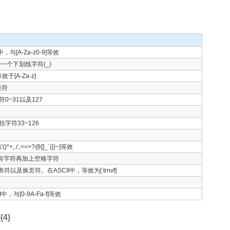
[A-Za-z0-9]等效
了一个下划线字符(_)
于[A-Za-z]
表符
符0~31以及127
括字符33~126
,./:;<=>?@[]_`{|}~]等效
的所有字符再加上空格字符
换页符。在ASCII中，等效为[ trnvf]
与[0-9A-Fa-f]等效
4}