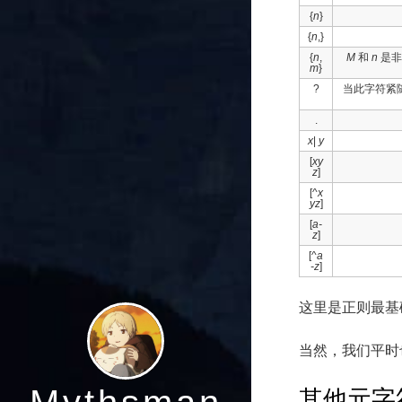
{
n
}
{
n
,}
{
n
,
M
和
n
是非
m
}
?
当此字符紧随
.
x
|
y
[
xy
z
]
[^
x
yz
]
[
a-
z
]
[^
a
-z
]
这里是正则最基
当然，我们平时
其他元字