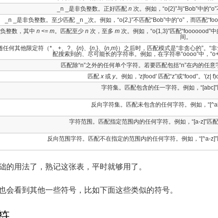
_n _是非负整数。正好匹配
n
次。例如，“o{2}”与“Bob”中的“
_n _是非负整数。至少匹配 _n _次。例如，“o{2,}”不匹配“Bob”中的“o”，而匹配“fooooo
负整数，其中
n
<=
m
。匹配至少
n
次，至多
m
次。例如，“o{1,3}”匹配“foooooo
间。
任何其他限定符（*、+、?、{
n
}、{
n
,}、{
n
,
m
}）之后时，匹配模式是“非贪心的”。“
配搜索到的、尽可能长的字符串。例如，在字符串“oooo”中，“o+?”
匹配除“n”之外的任何单个字符。若要匹配包括“n”在内的任意字
匹配
x
或
y
。例如，'z|food' 匹配“z”或“food”。'(z| f
字符集。匹配包含的任一字符。例如，“[abc]”匹配
反向字符集。匹配未包含的任何字符。例如，“[^abc]”
字符范围。匹配指定范围内的任何字符。例如，“[a-z]”匹配
反向范围字符。匹配不在指定的范围内的任何字符。例如，“[^a-z]”
础的用法了，熟记这张表，平时就够用了。
也会看到其他一些符号，比如下面这些类似的符号。
符