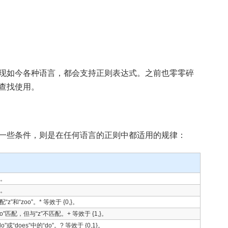
现如今各种语言，都会支持正则表达式。之前也零零碎
查找使用。
一些条件，则是在任何语言的正则中都适用的规律：
置。
置。
“zoo”。* 等效于 {0,}。
匹配，但与“z”不匹配。+ 等效于 {1,}。
does”中的“do”。? 等效于 {0,1}。