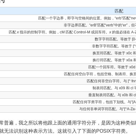
匹配
匹配一个字边界，即字与空格间的位置。例如，“erb”匹配“never”
非字边界匹配。“erB”匹配“verb”中的“er”，但不
匹配
x
指示的控制字符。例如，cM 匹配 Control-M 或回车符。
x
的值必须在 A-
数字字符匹配。等效于 [0-
非数字字符匹配。等效于 [^0
换页符匹配。等效于 x0c 和
换行符匹配。等效于 x0a 和
匹配一个回车符。等效于 x0d 
匹配任何空白字符，包括空格、制表符、换页符等。与
匹配任何非空白字符。与 [^ fnrt
制表符匹配。与 x09 和 cI
垂直制表符匹配。与 x0b 和 c
匹配任何字类字符，包括下划线。与“[A-Za
与任何非单词字符匹配。与“[^A-Za-z
常普遍，我之所以将他跟上面的通用字符分开，是因为这种类似P
grep就无法识别这种表示方法。这就引入了下面的POSIX字符类。