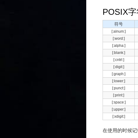
POSIX
符号
[:alnum:]
[:word:]
[:alpha:]
[:blank:]
[:cntrl:]
[:digit:]
[:graph:]
[:lower:]
[:punct:]
[:print:]
[:space:]
[:upper:]
[:xdigit:]
在使用的时候记得还