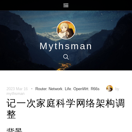
Mythsman
•
2023 Mar 16
Router
,
Network
,
Life
,
OpenWrt
,
R66s
by
mythsman
记一次家庭科学网络架构调
整
背景