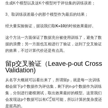
生成K个模型以及这K个模型对于评估集的训练误差；
3、取训练误差最小的那个模型作为最后的结果；
经大量实验验证，据说我们取
K=10
的时候效果最好。
这个方法一方面保证了数据充分被使用训练了，避免了数
据的浪费；另一方面也互相进行了验证，达到了交叉验证
的效果，不过计算代价还是有点高。
留p交叉验证（Leave-p-out Cross
Validation)
从名字大概就可以看出来了，所谓留p，就是每一次训练
都会留下p个数据作为评估集，剩下的n-p个数据作为训练
集，分别进行建模测试，取出效果最好的模型。这里我们
C
n
p
p
会发现这p个数据可以有
C
组可能，所以计算的复杂度还
n
是挺高的。