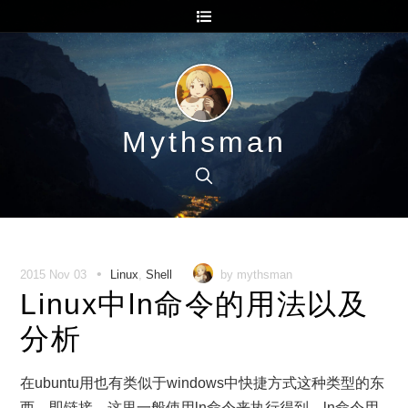
Mythsman
•
2015 Nov 03
Linux
,
Shell
by mythsman
Linux中ln命令的用法以及
分析
在ubuntu用也有类似于windows中快捷方式这种类型的东
西，即链接。这里一般使用ln命令来执行得到，ln命令用