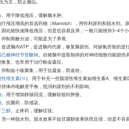
压为主，防止脑疝。
白
。用于降低颅压，缓解脑水肿。
治疗颅压增高的首选药物（Mannitol），用作利尿剂和脱水
。因此能快速降低颅压，但是也容易反弹，一般只能维持3~4个
。抑制胃酸分泌，可能是为了养胃。
。促进脑内ATP，促进脑内代谢，修复脑损伤。对缺氧所致的逆
四己糖神经节苷酸钠
。自猪脑中提取制得的对神经细胞功能损伤
能恢复。也常用于治疗帕金森症。
。抑制血小板聚集，用于抗凝血，防血栓。
性维生素(Ⅱ)
。用于补充一些脂溶性维生素如维生素A、维生素
保持体内电解质平衡，抵消利尿剂的不利影响。
钠
。用于增加静脉回流，缓解软组织肿胀。
钠
。抗菌药，防感染。
丁三醇
。止疼药，缓解症状。
。另一种脱水剂。脱水效果不如甘露醇效果快而且强，但是不容
。