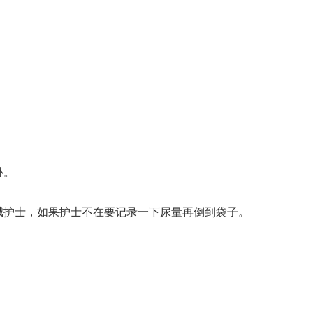
卧。
喊护士，如果护士不在要记录一下尿量再倒到袋子。