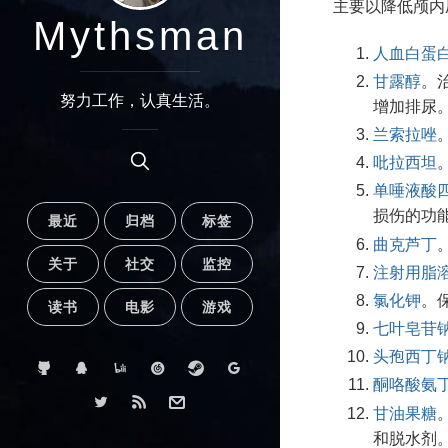
主要以降低颅内
Mythsman
人血白蛋
甘露醇
。
努力工作，认真生活。
增加排尿
兰索拉唑
吡拉西坦
单唾液酸
损伤的功
最近
归档
标签
曲克芦丁
关于
社交
监控
注射用脂溶
氯化钾
。
读书
电影
游戏
七叶皂苷
头孢西丁
酮咯酸氨
甘油果糖
和脱水剂