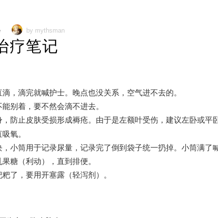
e
by mythsman
治疗笔记
直滴，滴完就喊护士。晚点也没关系，空气进不去的。
不能别着，要不然会滴不进去。
身，防止皮肤受损形成褥疮。由于是左额叶受伤，建议左卧或平
直吸氧。
块，小筒用于记录尿量，记录完了倒到袋子统一扔掉。小筒满了
乳果糖（利动），直到排便。
粑粑了，要用开塞露（轻泻剂）。