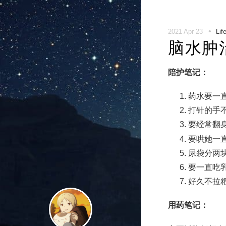
•
2021 Apr 23
Lif
脑水肿
陪护笔记：
药水要一
打针的手
要经常翻
要哄她一
尿袋分两
要一直吃
好久不拉
用药笔记：