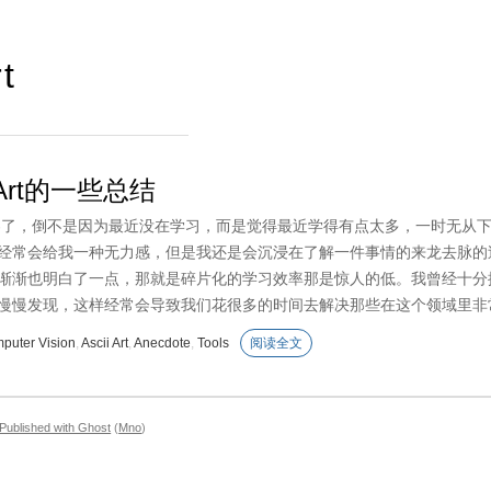
rt
-Art的一些总结
客了，倒不是因为最近没在学习，而是觉得最近学得有点太多，一时无从
经常会给我一种无力感，但是我还是会沉浸在了解一件事情的来龙去脉的
渐渐也明白了一点，那就是碎片化的学习效率那是惊人的低。我曾经十分
慢慢发现，这样经常会导致我们花很多的时间去解决那些在这个领域里非
puter Vision
,
Ascii Art
,
Anecdote
,
Tools
阅读全文
Published with Ghost
(
Mno
)