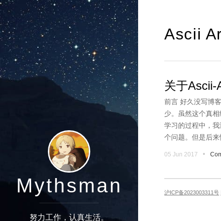
Ascii A
关于Ascii
前言 好久没写博
少。虽然这个真相
学习的过程中，我
个问题。但是后来
•
05 Jun 2017
Com
Mythsman
沪ICP备2023003311号
努力工作，认真生活。