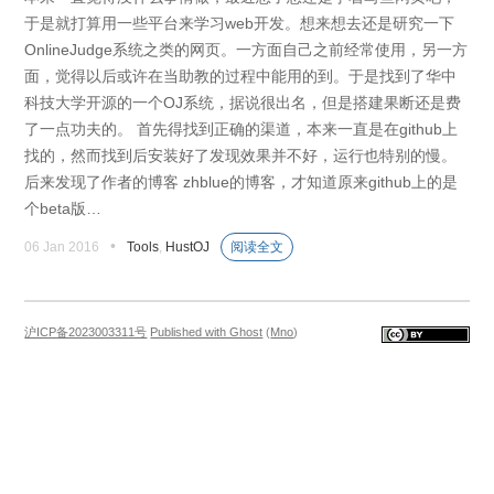
于是就打算用一些平台来学习web开发。想来想去还是研究一下
OnlineJudge系统之类的网页。一方面自己之前经常使用，另一方
面，觉得以后或许在当助教的过程中能用的到。于是找到了华中
科技大学开源的一个OJ系统，据说很出名，但是搭建果断还是费
了一点功夫的。 首先得找到正确的渠道，本来一直是在github上
找的，然而找到后安装好了发现效果并不好，运行也特别的慢。
后来发现了作者的博客 zhblue的博客，才知道原来github上的是
个beta版…
•
06 Jan 2016
Tools
,
HustOJ
阅读全文
沪ICP备2023003311号
Published with Ghost
(
Mno
)