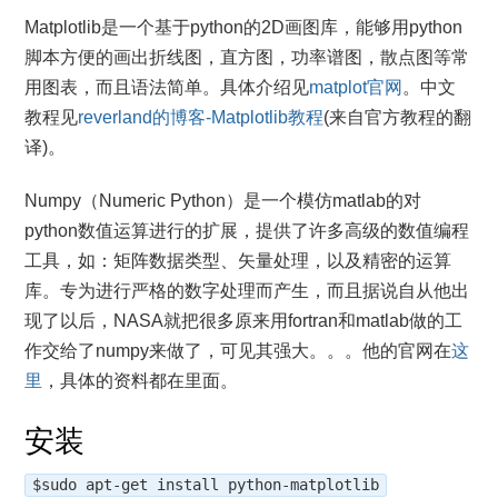
Matplotlib是一个基于python的2D画图库，能够用python
脚本方便的画出折线图，直方图，功率谱图，散点图等常
用图表，而且语法简单。具体介绍见
matplot官网
。中文
教程见
reverland的博客-Matplotlib教程
(来自官方教程的翻
译)。
Numpy（Numeric Python）是一个模仿matlab的对
python数值运算进行的扩展，提供了许多高级的数值编程
工具，如：矩阵数据类型、矢量处理，以及精密的运算
库。专为进行严格的数字处理而产生，而且据说自从他出
现了以后，NASA就把很多原来用fortran和matlab做的工
作交给了numpy来做了，可见其强大。。。他的官网在
这
里
，具体的资料都在里面。
安装
$sudo apt-get install python-matplotlib