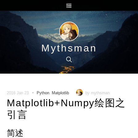
Mythsman
•
2016 Jan 23
Python
,
Matplotlib
by mythsman
Matplotlib+Numpy绘图之
引言
简述