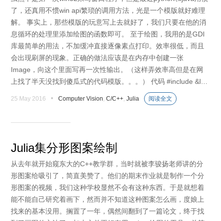
了，还真用不惯win api繁琐的调用方法，光是一个模版就好难理
解。 事实上，那些模版的玩意写上去就好了，我们只要在他的消
息循环的处理里添加绘图的函数即可。 至于绘图，我用的是GDI
库最简单的用法，不加缓冲直接逐像素点打印。效率很低，而且
会出现刷屏的现象。正确的做法应该是在内存中创建一张
Image，向这个里面写再一次性输出。（这样弄效率高但是在网
上找了半天没找到傻瓜式的代码模版。。。） 代码 #include &l…
•
25 May 2016
Computer Vision
,
C/C++
,
Julia
阅读全文
Julia集分形图案绘制
从去年就开始窥东大的C++教学群，当时就被李骏扬老师讲的分
形图案给吸引了，简直美赞了。他们的期末作业就是制作一个分
形图案的视频，我们这种学校显然不会有这种东西。于是就想着
能不能自己研究着画下，然而并不知道这种图案怎么画，度娘上
找来的基本没用。搁置了一年，偶然间翻到了一篇论文，终于找